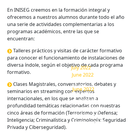
En INISEG creemos en la formación integral y
ofrecemos a nuestros alumnos durante todo el año
una serie de actividades complementarias a los
programas académicos, entre las que se
encuentran:
Talleres prácticos y visitas de carácter formativo
para conocer el funcionamiento de instalaciones de
diversa índole, según el objetivo de cada programa
July 2022
formativo.
June 2022
INISEG y
Clases Magistrales, conversatorios, debates y
AEGC
Profesor de
June 2022
seminarios en streaming con expertos
renuevan
INISEG
internacionales, en los que se analizan a
convenio
analiza los
INISEG firma
profundidad temáticas relacionadas con nuestras
para ofrecer
ciberriesgos
un convenio
cinco áreas de formación (Terrorismo y Defensa;
cursos con
en
con la
Inteligencia; Criminalística y Criminología; Seguridad
descuentos
conferencia
Universidad
Privada y Ciberseguridad).
a
internacional
Complutense